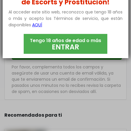
de Escorts y Prostitución!
Nombre
*
Al acceder este sitio web, reconozco que tengo 18 años
Email
*
o más y acepto los Términos de servicio, que están
disponibles
AQUÍ
He leído y acepto los
Términos y condiciones
de Uso
, la
Política de Privacidad
y el
Aviso Legal
.
Tengo 18 años de edad o más
ENTRAR
Por favor, complementa todos los campos y
asegúrate de usar una cuenta de email válida, ya
que te enviaremos un email de confirmación. Si
pasados unos minutos no lo recibes revisa la carpeta
de spam, en ocasiones son desviados allí.
Recomendados para ti