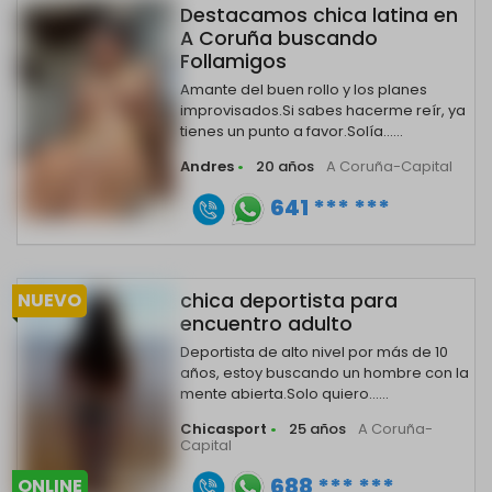
Destacamos chica latina en
A Coruña buscando
Follamigos
Amante del buen rollo y los planes
improvisados.Si sabes hacerme reír, ya
tienes un punto a favor.Solía......
Andres
•
20 años
A Coruña-Capital
641 *** ***
NUEVO
chica deportista para
encuentro adulto
Deportista de alto nivel por más de 10
años, estoy buscando un hombre con la
mente abierta.Solo quiero......
Chicasport
•
25 años
A Coruña-
Capital
688 *** ***
ONLINE