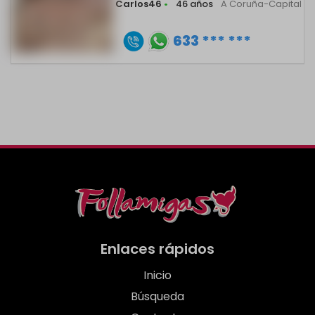
Carlos46
•
46 años
A Coruña-Capital
633 *** ***
Enlaces rápidos
Inicio
Búsqueda