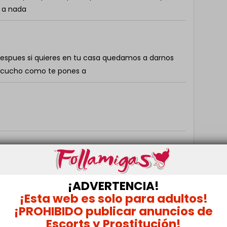
s a nada
 despues si quieres en tu casa quedamos a darnos
escucho como te pones a
ierno y respetuoso y educado
¡ADVERTENCIA!
¡Esta web es solo para adultos!
¡PROHIBIDO publicar anuncios de
Escorts y Prostitución!