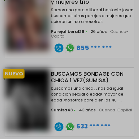
y mujeres trio
Somos una pareja liberal bastante joven
buscamos otras parejas o mujeres que
quieran unirse a nosotros......
Parejaliberal26
•
26 años
Cuenca-
Capital
655 *** ***
NUEVO
BUSCAMOS BONDAGE CON
CHICA 1 VEZ(SUMISA)
buscamos una chica , , nos da igual
condicion sexual o edad( mayor de
edad )nosotros pareja en los 40......
Sumisa43
•
43 años
Cuenca-Capital
633 *** ***