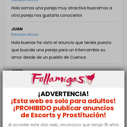
Hola somos una pareja muy atractiva buscamos a
otra pareja nos gustaría conocerlos
JUAN
Recibido Ahora
Hola buenas he visto el anuncio que tenéis puesto
que buscáis una pareja para un intercambio su
amor desde de un pueblo de Cuenca
JUAN
Recibido hace una hora
Con las vistas en la función que tenéis puesto y nos
gustaría conocer a otra pareja estamos en los 50
¡ADVERTENCIA!
¡Esta web es solo para adultos!
ROCIO
¡PROHIBIDO publicar anuncios
Recibido hace una hora
de Escorts y Prostitución!
Hola buenos días , somos una pareja de Valladolid,
Al acceder este sitio web, reconozco que tengo 18 años
de vacaciones por Cuenca, si os interesa, podemos