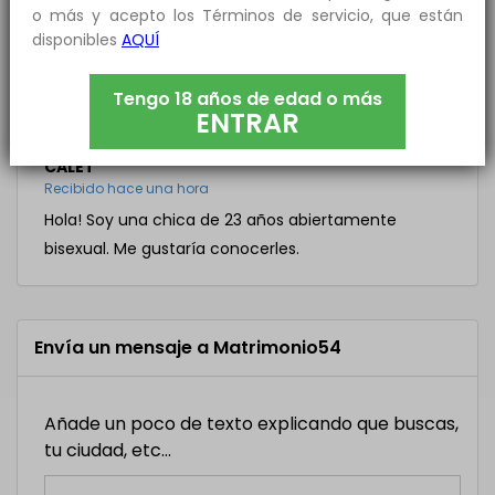
o más y acepto los Términos de servicio, que están
quedar, tenemos sitio en pueblo de cuenca,
disponibles
AQUÍ
Antonio y Rocío si estáis interesados os damos
nuestro teléfono. Besós
Tengo 18 años de edad o más
Matrimonio54
ha respondido a este mensaje!
ENTRAR
CALET
Recibido hace una hora
Hola! Soy una chica de 23 años abiertamente
bisexual. Me gustaría conocerles.
Envía un mensaje a Matrimonio54
Añade un poco de texto explicando que buscas,
tu ciudad, etc...