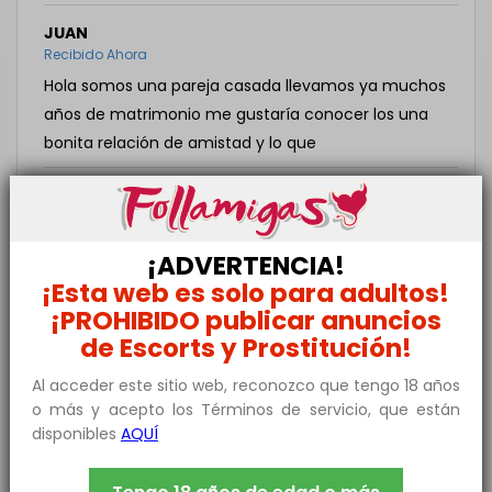
JUAN
Recibido Ahora
Hola somos una pareja casada llevamos ya muchos
años de matrimonio me gustaría conocer los una
bonita relación de amistad y lo que
ION
Recibido Ahora
hola parejas
¡ADVERTENCIA!
¡Esta web es solo para adultos!
JUAN
¡PROHIBIDO publicar anuncios
Recibido hace una hora
de Escorts y Prostitución!
No la he visto en el pareja estable le gustaría
conocer otra pareja esta vez
Al acceder este sitio web, reconozco que tengo 18 años
o más y acepto los Términos de servicio, que están
disponibles
AQUÍ
PACO Y SONIA
Recibido hace una hora
Hola, somos matrimonio que vamos mañana y