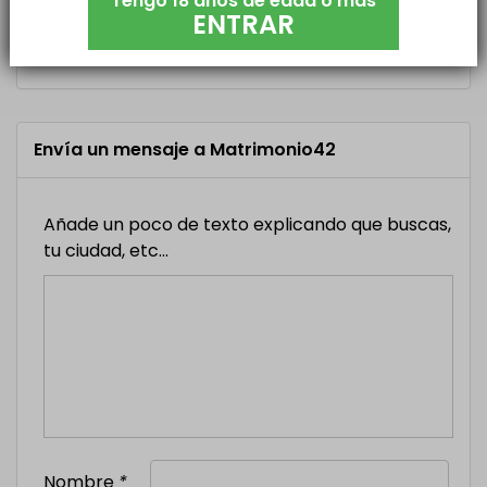
Tengo 18 años de edad o más
ENTRAR
hasta el sábado a Cuenca. Estáis interesados en
tomar una copa?
Envía un mensaje a Matrimonio42
Añade un poco de texto explicando que buscas,
tu ciudad, etc...
Nombre
*