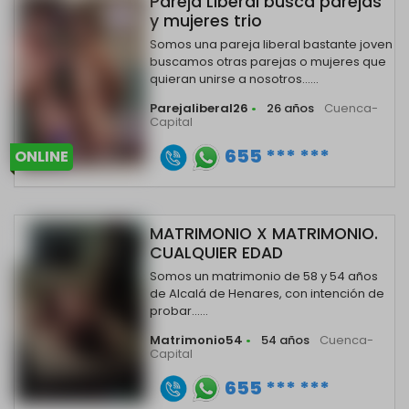
Pareja Liberal busca parejas
y mujeres trio
Somos una pareja liberal bastante joven
buscamos otras parejas o mujeres que
quieran unirse a nosotros......
Parejaliberal26
•
26 años
Cuenca-
Capital
655 *** ***
ONLINE
MATRIMONIO X MATRIMONIO.
CUALQUIER EDAD
Somos un matrimonio de 58 y 54 años
de Alcalá de Henares, con intención de
probar......
Matrimonio54
•
54 años
Cuenca-
Capital
655 *** ***