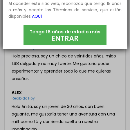
Al acceder este sitio web, reconozco que tengo 18 años
disponible en el horario que quieras para hacerte
o más y acepto los Términos de servicio, que están
disfrutar de las formas que más te gusten. Espero
disponibles
AQUÍ
que me respondas y podamos disfrutar juntos.
Anita50
ha respondido a este mensaje!
Tengo 18 años de edad o más
ENTRAR
ANONIMO
Recibido Hoy
Hola preciosa, soy un chico de veintidos años, mido
1,68 delgado y no muy fuerte. Me gustaria poder
experimentar y aprender todo lo que me quieras
enseñar.
ALEX
Recibido Hoy
Hola Anita, soy un joven de 30 años, con buen
aguante, me gustaría tener una aventura con una
milf como tú y dar rienda suelta a nuestra
imaginación