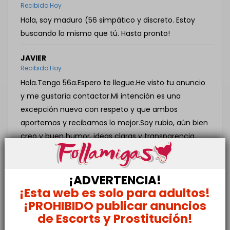
Recibido Hoy
Hola, soy maduro (56 simpático y discreto. Estoy
buscando lo mismo que tú. Hasta pronto!
JAVIER
Recibido Hoy
Hola.Tengo 56a.Espero te llegue.He visto tu anuncio
y me gustaría contactar.Mi intención es una
excepción nueva con respeto y que ambos
aportemos y recibamos lo mejor.Soy rubio, aún bien
creo y buen humor, ideas claras y transparencia.
Anita50
ha respondido a este mensaje!
EDU
¡ADVERTENCIA!
Recibido Hoy
¡Esta web es solo para adultos!
Hola Anita. Me encantaría conocerte y que lo
¡PROHIBIDO publicar anuncios
pasáramos genial. Soy un hombre de 45 con
de Escorts y Prostitución!
tiempo libre ya que trabajo a turnos. Estoy