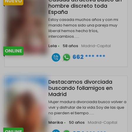
NUEVO
hombre discreto toda
España
Estoy casada muchos años y con mi
marido hemos sido una pareja muy
liberal hemos hecho tríos,
intercambios......
Lola
•
58 años
Madrid-Capital
ONLINE
662 *** ***
Destacamos divorciada
buscando follamigos en
Madrid
Mujer madura divorciada busco volver a
vivir y disfrutar de la vida.Soy de las que
no pierden el tiempo......
Marika
•
50 años
Madrid-Capital
ONLINE