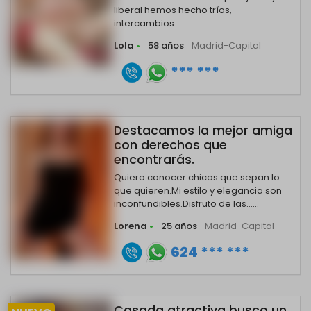
liberal hemos hecho tríos,
intercambios......
Lola
•
58 años
Madrid-Capital
*** ***
Destacamos la mejor amiga
con derechos que
encontrarás.
Quiero conocer chicos que sepan lo
que quieren.Mi estilo y elegancia son
inconfundibles.Disfruto de las......
Lorena
•
25 años
Madrid-Capital
624 *** ***
Casada atractiva busco un