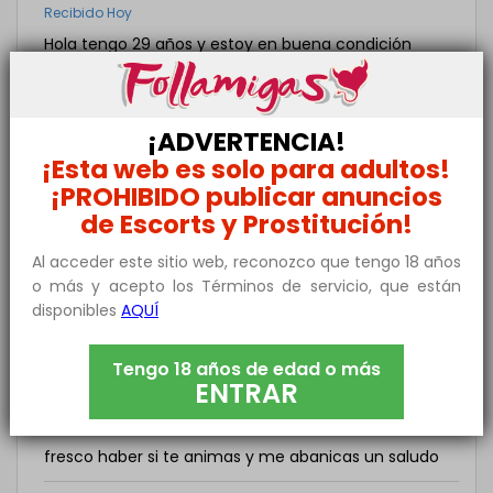
Recibido Hoy
Hola tengo 29 años y estoy en buena condición
física. No sé qué clase de encuentros has tenido
pero te garantizo quejas yo nunca he tenido. Si te
interesa probar hasta que tanto tú puedes
¡ADVERTENCIA!
aguantar escríbeme
¡Esta web es solo para adultos!
Laura
ha respondido a este mensaje!
¡PROHIBIDO publicar anuncios
de Escorts y Prostitución!
ALIX
Al acceder este sitio web, reconozco que tengo 18 años
Recibido Hoy
o más y acepto los Términos de servicio, que están
Hola soy activ de 30años
disponibles
AQUÍ
VICTOR
Tengo 18 años de edad o más
Recibido Hoy
ENTRAR
Hola soy un madurito de Madrid con ganas de tener
sexo del bueno .casado insatisfecho necesito aire
fresco haber si te animas y me abanicas un saludo