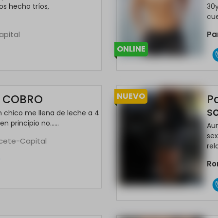
os hecho tríos,
30y
cuer
apital
Pa
ONLINE
NUEVO
O COBRO
P
s
n chico me llena de leche a 4
n principio no......
Aun
se
cete-Capital
rela
*
R