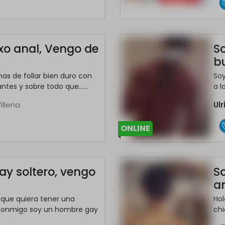
*
xo anal, Vengo de
S
b
as de follar bien duro con
Soy
ntes y sobre todo que......
a l
Villena
Ul
ONLINE
y soltero, vengo
S
a
que quiera tener una
Ho
 conmigo soy un hombre gay
chi