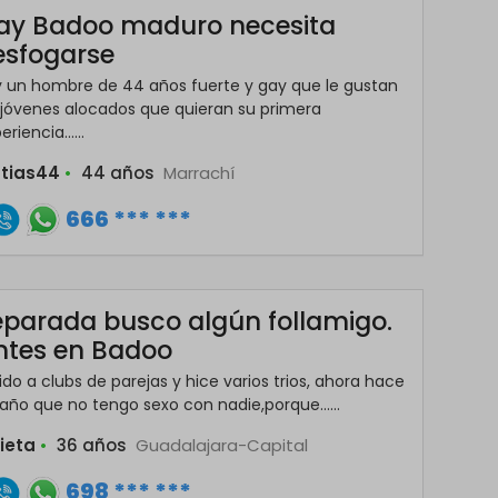
ay Badoo maduro necesita
esfogarse
 un hombre de 44 años fuerte y gay que le gustan
 jóvenes alocados que quieran su primera
eriencia......
tias44
•
44 años
Marrachí
666 *** ***
eparada busco algún follamigo.
ntes en Badoo
ido a clubs de parejas y hice varios trios, ahora hace
año que no tengo sexo con nadie,porque......
lieta
•
36 años
Guadalajara-Capital
698 *** ***