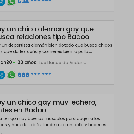
634 *** ***
oy un chico aleman gay que
usca relaciones tipo Badoo
 un deportista alemán bien dotado que busca chicos
os que darles caña y comerles bien la polla......
rich30
•
30 años
Los Llanos de Aridane
666 *** ***
oy un chico gay muy lechero,
ntes en Badoo
la tengo muy buenos musculos para coger a los
cos y hacerles disfrutar de mi gran polla y hacerles......