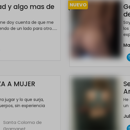
NUEVO
d y algo mas de
G
d
y me doy cuenta de que me
Soy
do de un lado para otro......
los
exp
à
Ma
*
A A MUJER
S
Y
A
 jugar y lo que surja,
He 
erpos, sin experiencia
un 
Ju
Santa Coloma de
Gramanet