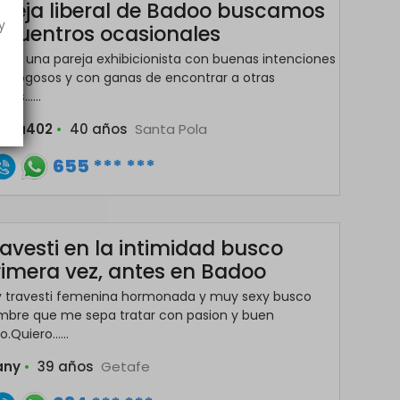
areja liberal de Badoo buscamos
y
ncuentros ocasionales
os una pareja exhibicionista con buenas intenciones
 fogosos y con ganas de encontrar a otras
jas......
reja402
•
40 años
Santa Pola
655 *** ***
avesti en la intimidad busco
rimera vez, antes en Badoo
y travesti femenina hormonada y muy sexy busco
mbre que me sepa tratar con pasion y buen
o.Quiero......
any
•
39 años
Getafe