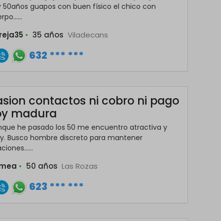
 50años guapos con buen físico el chico con
po......
reja35
•
35 años
Viladecans
632 *** ***
asion contactos ni cobro ni pago
oy madura
que he pasado los 50 me encuentro atractiva y
xy. Busco hombre discreto para mantener
ciones......
omea
•
50 años
Las Rozas
623 *** ***