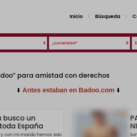
Inicio
Búsqueda
C
¿Localidad?
adoo” para amistad con derechos
⬇️
⬇️
Antes estaban en Badoo.com
a busco un
P
 toda España
N
y con mi marido hemos sido
So