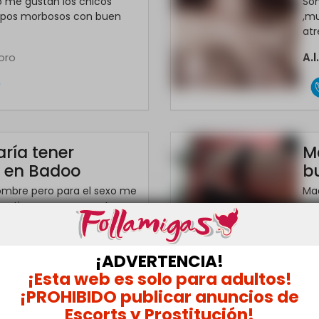
 me gustan los chicos
So
apos morbosos con buen
,mu
atre
oro
A.l
*
aría tener
M
s en Badoo
b
ombre pero para el sexo me
Ma
entir como me penetra......
me 
Ro
¡ADVERTENCIA!
*
¡Esta web es solo para adultos!
¡PROHIBIDO publicar anuncios de
Escorts y Prostitución!