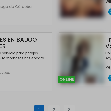
Wi
riego de Córdoba
ES EN BADOO
T
ER
Va
a servicio para parejas
Ho
uy morbosos nos encata
soy
Pe
ajoyosa
ONLINE
*
1
2
3