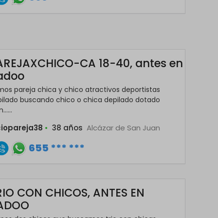
AREJAXCHICO-CA 18-40, antes en
adoo
os pareja chica y chico atractivos deportistas
ilado buscando chico o chica depilado dotado
......
ciopareja38
•
38 años
Alcázar de San Juan
655 *** ***
RIO CON CHICOS, ANTES EN
ADOO