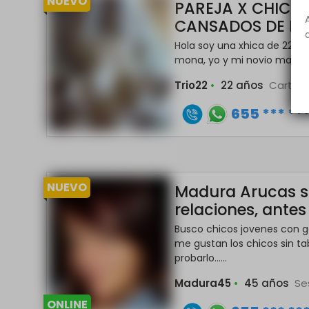
NUEVO
PAREJA X CHICA 
CANSADOS DE B
Hola soy una xhica de 22 a
mona, yo y mi novio maduri
Trio22
•
22 años
Carta
655 *** **
NUEVO
Madura Arucas s
relaciones, ante
Busco chicos jovenes con 
me gustan los chicos sin t
probarlo......
Madura45
•
45 años
S
ONLINE