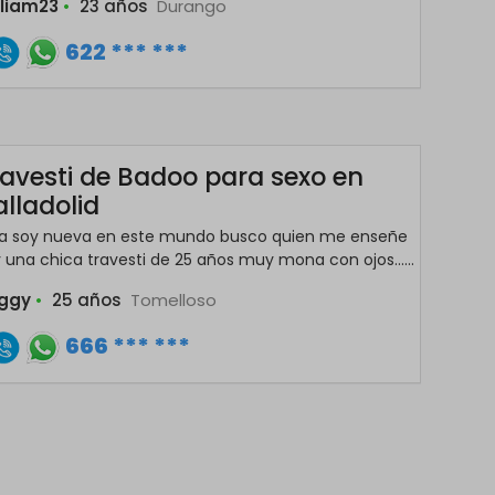
lliam23
•
23 años
Durango
622 *** ***
ravesti de Badoo para sexo en
lladolid
la soy nueva en este mundo busco quien me enseñe
 una chica travesti de 25 años muy mona con ojos......
ggy
•
25 años
Tomelloso
666 *** ***