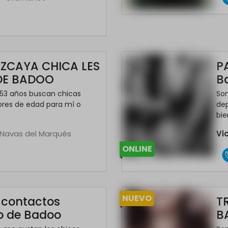
IZCAYA CHICA LES
P
 DE BADOO
B
 53 años buscan chicas
Som
ores de edad para mí o
dep
bien
 Navas del Marqués
Vi
ONLINE
NUEVO
 contactos
T
o de Badoo
B