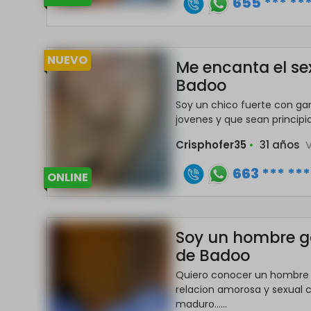
655 *** **
NUEVO
Me encanta el se
Badoo
Soy un chico fuerte con gan
jovenes y que sean principia
Crisphofer35
•
31 años
663 *** ***
ONLINE
Soy un hombre ga
de Badoo
Quiero conocer un hombre 
relacion amorosa y sexual
maduro......