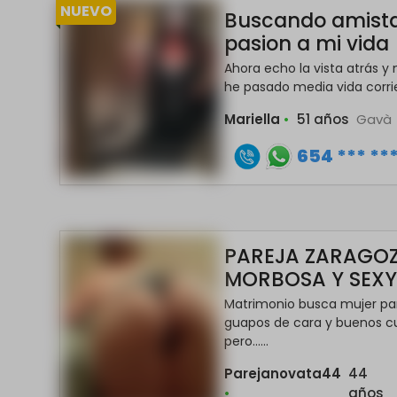
NUEVO
Buscando amista
pasion a mi vida
Ahora echo la vista atrás 
he pasado media vida corrien
Mariella
•
51 años
Gav
654 *** **
PAREJA ZARAGOZ
MORBOSA Y SEX
Matrimonio busca mujer para
guapos de cara y buenos cu
pero......
Parejanovata44
44
•
años