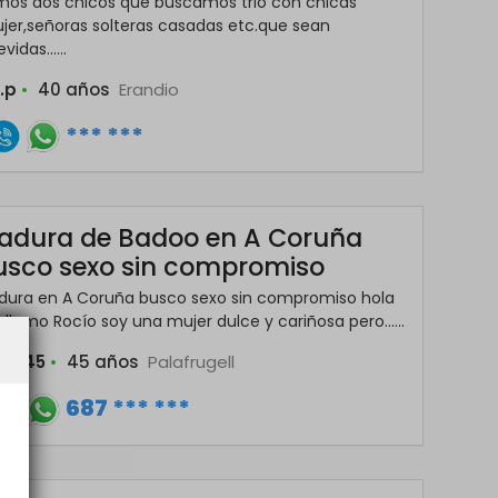
mos dos chicos que buscamos trio con chicas
jer,señoras solteras casadas etc.que sean
vidas......
..p
•
40 años
Erandio
*** ***
adura de Badoo en A Coruña
usco sexo sin compromiso
dura en A Coruña busco sexo sin compromiso hola
llamo Rocío soy una mujer dulce y cariñosa pero......
cio45
•
45 años
Palafrugell
687 *** ***