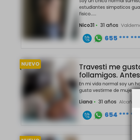
Soy un chico normal sumiso
estudiantes simpaticos gu
fisico......
Nico31
•
31 años
Valdem
655 *** **
NUEVO
Travesti me gust
follamigos. Ante
En mi vida normal soy un h
gusta vestirme de mujer y s
Liana
•
31 años
Alcañiz
654 *** **