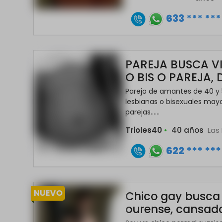
633 *** ***
PAREJA BUSCA V
O BIS O PAREJA,
Pareja de amantes de 40 y
lesbianas o bisexuales may
parejas......
Trioles40
•
40 años
Las
622 *** ***
NUEVO
Chico gay busca
ourense, cansad