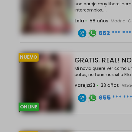
una pareja muy liberal hem
intercambios......
Lola
•
58 años
Madrid-C
662 *** ***
NUEVO
GRATIS, REAL! N
Mi novia quiere ver como u
patas, no tenemos sitio Ella e
Pareja33
•
33 años
Alba
655 *** **
ONLINE