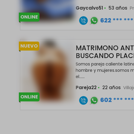
Gaycalvo51
•
53 años
P
ONLINE
622 *** ***
NUEVO
MATRIMONO ANT
BUSCANDO PLAC
Somos pareja caliente latin
hombre y mujeres.somos m
el......
Pareja22
•
22 años
Vill
ONLINE
602 *** **