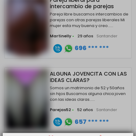
Pareja liberal para
intercambio de parejas
Pareja libre buscamos intercambios de
parejas con otras parejas liberales Mi
mujer esta muy buena y creo......
Martinelly
•
29 años
Santander
696 *** ***
ALGUNA JOVENCITA CON LAS
IDEAS CLARAS?
Somos un matrimonio de 52 y 50años
sin hijos Buscamos alguna chica joven
con las ideas claras......
Parejas52
•
52 años
Santander
657 *** ***