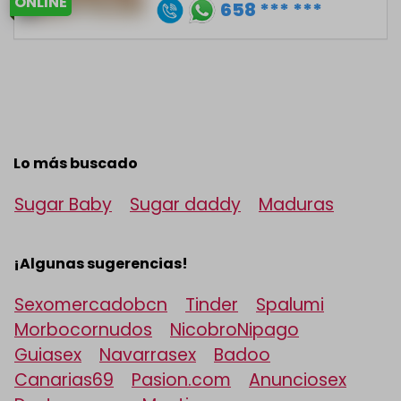
ONLINE
658 *** ***
Lo más buscado
Sugar Baby
Sugar daddy
Maduras
¡Algunas sugerencias!
Sexomercadobcn
Tinder
Spalumi
Morbocornudos
NicobroNipago
Guiasex
Navarrasex
Badoo
Canarias69
Pasion.com
Anunciosex