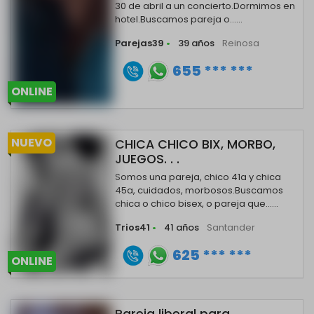
30 de abril a un concierto.Dormimos en
hotel.Buscamos pareja o......
Parejas39
•
39 años
Reinosa
655 *** ***
ONLINE
NUEVO
CHICA CHICO BIX, MORBO,
JUEGOS. . .
Somos una pareja, chico 41a y chica
45a, cuidados, morbosos.Buscamos
chica o chico bisex, o pareja que......
Trios41
•
41 años
Santander
625 *** ***
ONLINE