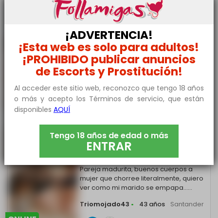
NUEVO
PAREJA SORIA A SIMILAR
CUCKOLD MORBO VICIO
¡ADVERTENCIA!
Pareja de buen ver a gente bisex que se
¡Esta web es solo para adultos!
identifique con la foto, que sean
¡PROHIBIDO publicar anuncios
atractivos, morbosos, obedientes,......
de Escorts y Prostitución!
Parejas43
•
43 años
Santander
Al acceder este sitio web, reconozco que tengo 18 años
654 *** ***
ONLINE
o más y acepto los Términos de servicio, que están
disponibles
AQUÍ
Tengo 18 años de edad o más
MATRIMONIO LA RIOJA A
NUEVO
ENTRAR
MUJER BISEX QUE MOJE
MUCHO
Pareja madurita, buenos cuerpos a
mujer que chorree literalmente, quiero
ver como mi marido se empapa......
Triomojado43
•
43 años
Santander