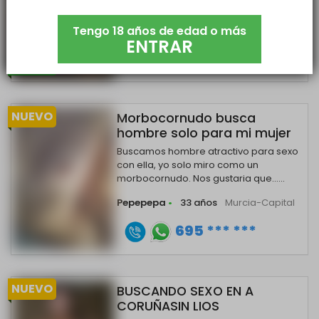
otra chica tambien sumisa......
Tengo 18 años de edad o más
Sumisa38
•
38 años
Murcia-Capital
ENTRAR
699 *** ***
ONLINE
NUEVO
Morbocornudo busca
hombre solo para mi mujer
Buscamos hombre atractivo para sexo
con ella, yo solo miro como un
morbocornudo. Nos gustaria que......
Pepepepa
•
33 años
Murcia-Capital
695 *** ***
NUEVO
BUSCANDO SEXO EN A
CORUÑASIN LIOS