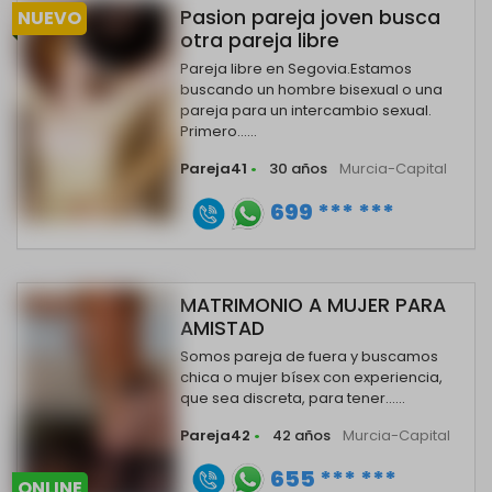
Pasion pareja joven busca
NUEVO
otra pareja libre
Pareja libre en Segovia.Estamos
buscando un hombre bisexual o una
pareja para un intercambio sexual.
Primero......
Pareja41
•
30 años
Murcia-Capital
699 *** ***
MATRIMONIO A MUJER PARA
AMISTAD
Somos pareja de fuera y buscamos
chica o mujer bísex con experiencia,
que sea discreta, para tener......
Pareja42
•
42 años
Murcia-Capital
655 *** ***
ONLINE