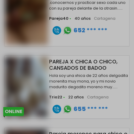
.conocernos y practicar sexo cada uno
con su pareja delante de la otrasin......
Pareja40
•
40 años
Cartagena
652 *** ***
PAREJA X CHICA O CHICO,
CANSADOS DE BADOO
Hola soy una xhica de 22 años delgadita
morenita muy mona, yo y mi novio
madurito degadito moreno muy......
Trio22
•
22 años
Cartagena
655 *** ***
ONLINE