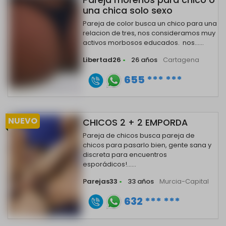
Pareja morenos para chico o
una chica solo sexo
Pareja de color busca un chico para una
relacion de tres, nos consideramos muy
activos morbosos educados. nos......
Libertad26
•
26 años
Cartagena
655 *** ***
NUEVO
CHICOS 2 + 2 EMPORDA
Pareja de chicos busca pareja de
chicos para pasarlo bien, gente sana y
discreta para encuentros
esporádicos!......
Parejas33
•
33 años
Murcia-Capital
632 *** ***