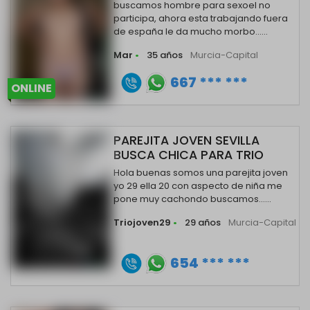
buscamos hombre para sexoel no
participa, ahora esta trabajando fuera
de españa le da mucho morbo......
Mar
•
35 años
Murcia-Capital
667 *** ***
ONLINE
PAREJITA JOVEN SEVILLA
BUSCA CHICA PARA TRIO
Hola buenas somos una parejita joven
yo 29 ella 20 con aspecto de niña me
pone muy cachondo buscamos......
Triojoven29
•
29 años
Murcia-Capital
654 *** ***