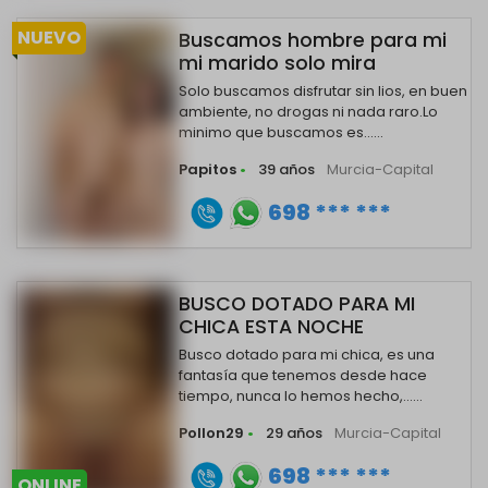
NUEVO
Buscamos hombre para mi
mi marido solo mira
Solo buscamos disfrutar sin lios, en buen
ambiente, no drogas ni nada raro.Lo
minimo que buscamos es......
Papitos
•
39 años
Murcia-Capital
698 *** ***
BUSCO DOTADO PARA MI
CHICA ESTA NOCHE
Busco dotado para mi chica, es una
fantasía que tenemos desde hace
tiempo, nunca lo hemos hecho,......
Pollon29
•
29 años
Murcia-Capital
698 *** ***
ONLINE