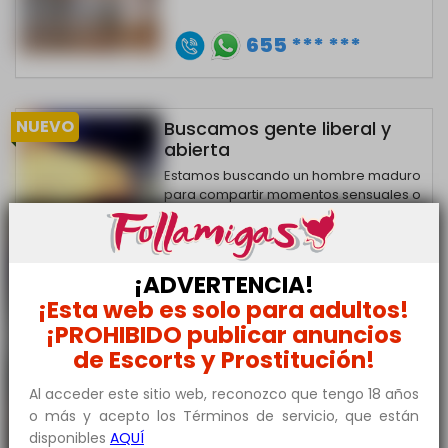
655 *** ***
NUEVO
Buscamos gente liberal y
abierta
Estamos buscando un hombre maduro
para compartir momentos sensuales o
una cita cargada de morbo.Somos......
Pareja28
•
28 años
Murcia-Capital
¡ADVERTENCIA!
655 *** ***
¡Esta web es solo para adultos!
¡PROHIBIDO publicar anuncios
de Escorts y Prostitución!
NUEVO
AMO CON SUMISA BUSCA
CHICA O CHICO
Al acceder este sitio web, reconozco que tengo 18 años
o más y acepto los Términos de servicio, que están
Deseo que mi sumisa (23) aprenda a
disponibles
AQUÍ
dar placer a mis amigas.Para ello busco