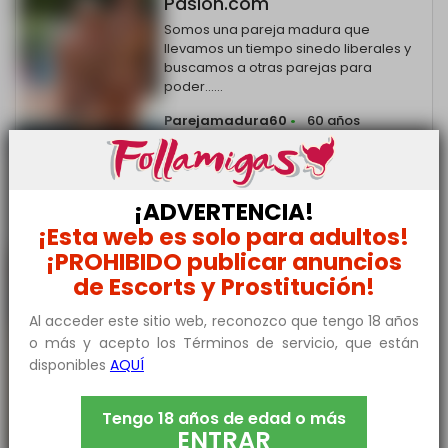
Pasion.com
Somos una pareja madura que
llevamos un tiempo sinedo liberales y
buscamos a otras parejas para
poder......
Parejamadura60
•
60 años
Barcelona-Capital
655 *** ***
¡ADVERTENCIA!
¡Esta web es solo para adultos!
¡PROHIBIDO publicar anuncios
NUEVO
Busco un trio
de Escorts y Prostitución!
Buenas tardes a todos, mi pedido es
serio.Estoy buscando hacer un trio con 2
Al acceder este sitio web, reconozco que tengo 18 años
hombres para ponerme muy......
o más y acepto los Términos de servicio, que están
Chica trios
•
39 años
Barcelona-
disponibles
AQUÍ
Capital
632 *** ***
Tengo 18 años de edad o más
ONLINE
ENTRAR