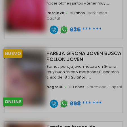
hacer planes juntos y tener muy......
Pareja28
•
28 años
Barcelona-
Capital
635 *** ***
PAREJA GIRONA JOVEN BUSCA
NUEVO
POLLON JOVEN
Somos pareja joven hetero en Girona
muy buen fisico y morbosos.Buscamos
chico de 18 a 25 años......
Negro30
•
30 años
Barcelona-Capital
ONLINE
698 *** ***