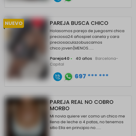
PAREJA BUSCA CHICO
NUEVO
Holasomos pareja de juegosmi chica
preciosa24 añospiel canela y cara
preciosaculazobuscamos
chico joven(MENOS......
Pareja40
•
40 años
Barcelona-
Capital
697 *** ***
PAREJA REAL NO COBRO
MORBO
Mi novia quiere ver como un chico me
llena de leche a 4 patas, no tenemos
sitio Ella en principio no......