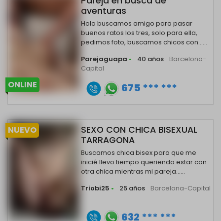
Pareja en busca de
aventuras
Hola buscamos amigo para pasar
buenos ratos los tres, solo para ella,
pedimos foto, buscamos chicos con......
Parejaguapa
•
40 años
Barcelona-
Capital
ONLINE
675 *** ***
SEXO CON CHICA BISEXUAL
NUEVO
TARRAGONA
Buscamos chica bisex para que me
inicié llevo tiempo queriendo estar con
otra chica mientras mi pareja......
Triobi25
•
25 años
Barcelona-Capital
632 *** ***