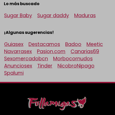
Lo más buscado
Sugar Baby
Sugar daddy
Maduras
¡Algunas sugerencias!
Guiasex
Destacamos
Badoo
Meetic
Navarrasex
Pasion.com
Canarias69
Sexomercadobcn
Morbocornudos
Anunciosex
Tinder
NicobroNipago
Spalumi