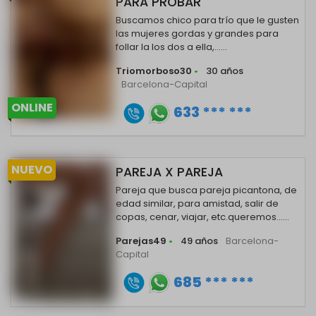
PARA PROBAR
Buscamos chico para trío que le gusten
las mujeres gordas y grandes para
follar la los dos a ella,......
Triomorboso30
•
30 años
Barcelona-Capital
ONLINE
633 *** ***
NUEVO
PAREJA X PAREJA
Pareja que busca pareja picantona, de
edad similar, para amistad, salir de
copas, cenar, viajar, etc.queremos......
Parejas49
•
49 años
Barcelona-
Capital
685 *** ***