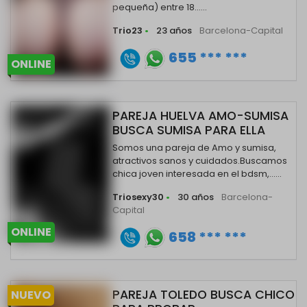
pequeña) entre 18......
Trio23
•
23 años
Barcelona-Capital
655 *** ***
ONLINE
PAREJA HUELVA AMO-SUMISA
BUSCA SUMISA PARA ELLA
Somos una pareja de Amo y sumisa,
atractivos sanos y cuidados.Buscamos
chica joven interesada en el bdsm,......
Triosexy30
•
30 años
Barcelona-
Capital
ONLINE
658 *** ***
PAREJA TOLEDO BUSCA CHICO
NUEVO