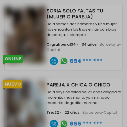
SORIA SOLO FALTAS TU
(MUJER O PAREJA)
Hola somos dos hombres y una mujer,
nos encantan los tríos e intercambios
de pareja, si siempre......
Orgialiberal34
•
34 años
Barcelona-
Capital
ONLINE
654 *** ***
NUEVO
PAREJA X CHICA O CHICO
Hola soy una xhica de 22 años delgadita
morenita muy mona, yo y mi novio
madurito degadito moreno......
Trio22
•
22 años
Barcelona-Capital
655 *** ***