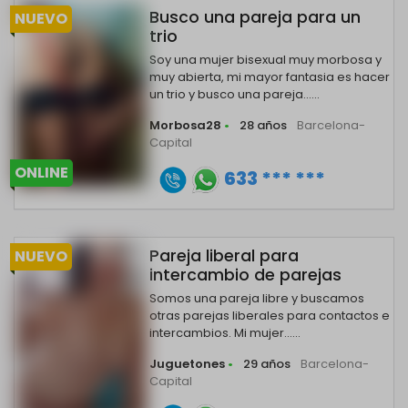
Busco una pareja para un
NUEVO
trio
Soy una mujer bisexual muy morbosa y
muy abierta, mi mayor fantasia es hacer
un trio y busco una pareja......
Morbosa28
•
28 años
Barcelona-
Capital
ONLINE
633 *** ***
Pareja liberal para
NUEVO
intercambio de parejas
Somos una pareja libre y buscamos
otras parejas liberales para contactos e
intercambios. Mi mujer......
Juguetones
•
29 años
Barcelona-
Capital