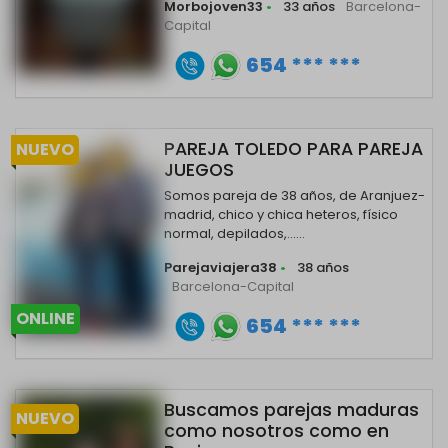
Morbojoven33
•
33 años
Barcelona-
Capital
654 *** ***
PAREJA TOLEDO PARA PAREJA
NUEVO
JUEGOS
Somos pareja de 38 años, de Aranjuez-
madrid, chico y chica heteros, físico
normal, depilados,......
Parejaviajera38
•
38 años
Barcelona-Capital
ONLINE
654 *** ***
Buscamos parejas maduras
NUEVO
como nosotros como en