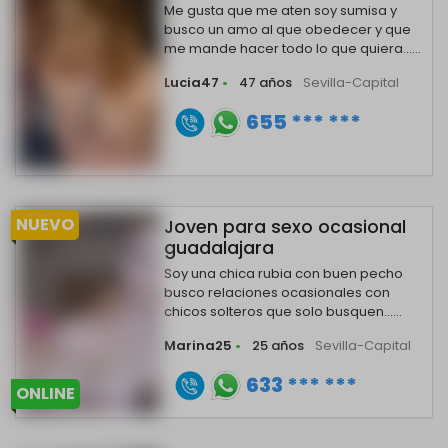
Me gusta que me aten soy sumisa y
busco un amo al que obedecer y que
me mande hacer todo lo que quiera......
Lucia47
•
47 años
Sevilla-Capital
655 *** ***
NUEVO
Joven para sexo ocasional
guadalajara
Soy una chica rubia con buen pecho
busco relaciones ocasionales con
chicos solteros que solo busquen......
Marina25
•
25 años
Sevilla-Capital
633 *** ***
ONLINE