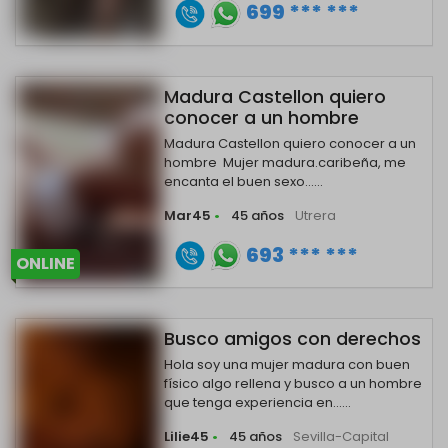
699 *** ***
Madura Castellon quiero
conocer a un hombre
Madura Castellon quiero conocer a un
hombre Mujer madura.caribeña, me
encanta el buen sexo......
Mar45
•
45 años
Utrera
693 *** ***
ONLINE
Busco amigos con derechos
Hola soy una mujer madura con buen
físico algo rellena y busco a un hombre
que tenga experiencia en......
Lilie45
•
45 años
Sevilla-Capital