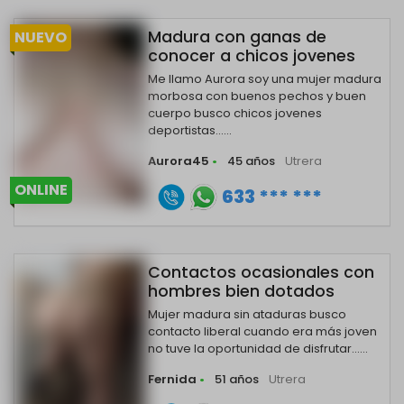
Madura con ganas de
NUEVO
conocer a chicos jovenes
Me llamo Aurora soy una mujer madura
morbosa con buenos pechos y buen
cuerpo busco chicos jovenes
deportistas......
Aurora45
•
45 años
Utrera
ONLINE
633 *** ***
Contactos ocasionales con
hombres bien dotados
Mujer madura sin ataduras busco
contacto liberal cuando era más joven
no tuve la oportunidad de disfrutar......
Fernida
•
51 años
Utrera