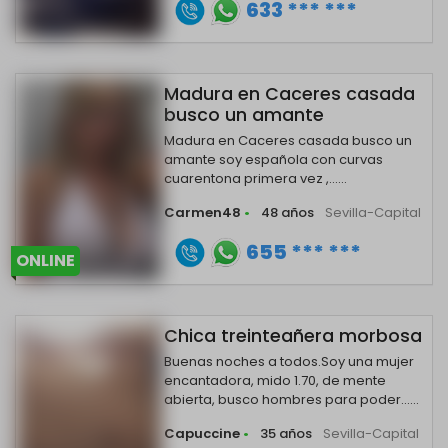
633 *** ***
Madura en Caceres casada
busco un amante
Madura en Caceres casada busco un
amante soy española con curvas
cuarentona primera vez ,......
Carmen48
•
48 años
Sevilla-Capital
655 *** ***
ONLINE
Chica treinteañera morbosa
Buenas noches a todos.Soy una mujer
encantadora, mido 1.70, de mente
abierta, busco hombres para poder......
Capuccine
•
35 años
Sevilla-Capital