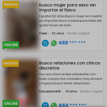
NUEVO
busco mujer para sexo sin
importar el fisico
Español 52 años.Busco mujer en madrid
sin importar fisico ni edad para follar.Me
gusta hacer de todo...
Fidel
•
52 años
Sevilla-Capital
688 *** ***
ONLINE
Busco relaciones con chicos
NUEVO
discretos
Soy una chica arabe estudiante con
buen cuerpo me considero muy sincera
y fogosa busco tener relaciones......
Estudiante19
•
19 años
Sevilla-Capital
ONLINE
655 *** ***