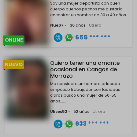
Soy una mujer deportista con buen
cuerpo buenos pechos me gustaría
encontrar un hombre de 30 a 40 años......
Nue67
•
36 años
Utrera
655 *** ***
ONLINE
Quiero tener una amante
NUEVO
ocasional en Cangas de
Morrazo
Me considero un hombre educado
simpático trabajador con las ideas
claras busco una mujer de 50-55
años......
Ulises52
•
52 años
Utrera
633 *** ***