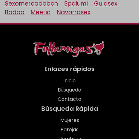
Sexomercadobcn
Spalumi
Guiasex
Badoo
Meetic
Navarrasex
Enlaces rápidos
Inicio
Búsqueda
Contacto
Búsqueda Rápida
Mujeres
Parejas
Hombres