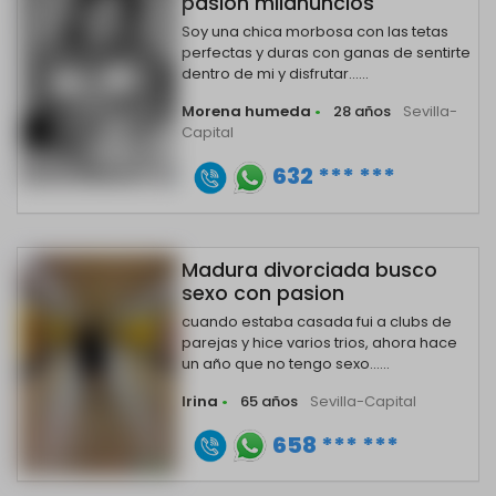
pasion milanuncios
Soy una chica morbosa con las tetas
perfectas y duras con ganas de sentirte
dentro de mi y disfrutar......
Morena humeda
•
28 años
Sevilla-
Capital
632 *** ***
Madura divorciada busco
sexo con pasion
cuando estaba casada fui a clubs de
parejas y hice varios trios, ahora hace
un año que no tengo sexo......
Irina
•
65 años
Sevilla-Capital
658 *** ***