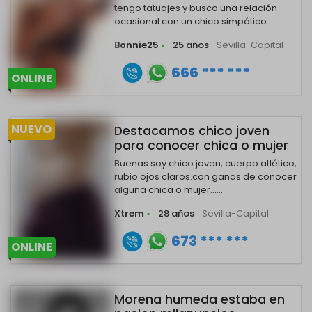
tengo tatuajes y busco una relación
ocasional con un chico simpático......
Bonnie25
•
25 años
Sevilla-Capital
666 *** ***
ONLINE
NUEVO
Destacamos chico joven
para conocer chica o mujer
Buenas soy chico joven, cuerpo atlético,
rubio ojos claros.con ganas de conocer
alguna chica o mujer......
Xtrem
•
28 años
Sevilla-Capital
673 *** ***
ONLINE
Morena humeda estaba en