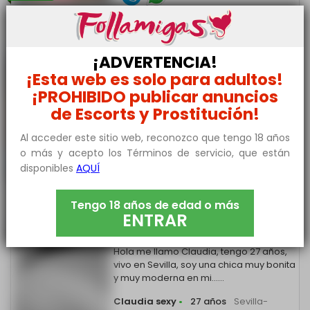
Busco contactos discretos
¡ADVERTENCIA!
en Toledo-Capital
¡Esta web es solo para adultos!
Busco relaciones discretas normales
¡PROHIBIDO publicar anuncios
con chicos jóvenes que sepan lo que
de Escorts y Prostitución!
quieren no me fió......
Vanessa277
•
27 años
Sevilla-Capital
Al acceder este sitio web, reconozco que tengo 18 años
o más y acepto los Términos de servicio, que están
disponibles
AQUÍ
ONLINE
633 *** ***
Tengo 18 años de edad o más
ENTRAR
Claudia sexy morbosa
Hola me llamo Claudia, tengo 27 años,
vivo en Sevilla, soy una chica muy bonita
y muy moderna en mi......
Claudia sexy
•
27 años
Sevilla-