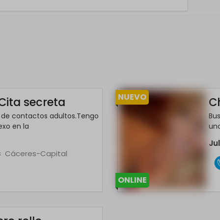
NUEVO
Cita secreta
C
 de contactos adultos.Tengo
Bus
exo en la
uno
Ju
s
Cáceres-Capital
*
ONLINE