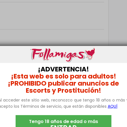
taría conocerte. Me encanta disfrutar, y agrada la
pagina, para que asi no haya mal entendidos. Yo
Espero tu mensaje. Un saludo.
¡ADVERTENCIA!
¡Esta web es solo para adultos!
¡PROHIBIDO publicar anuncios de
Escorts y Prostitución!
ucho por disfrutar y vivir, la vida es momento y es
Al acceder este sitio web, reconozco que tengo 18 años o más 
acepto los Términos de servicio, que están disponibles
AQUÍ
o y conocerte un poco mas, gracias por tu tiempo,
Tengo 18 años de edad o más