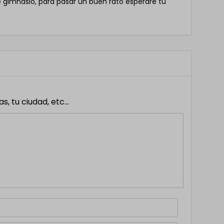
e gimnasio, para pasar un buen rato esperaré tu
 tu ciudad, etc...