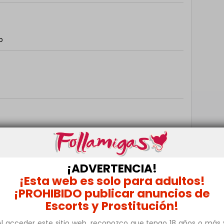
o
¡ADVERTENCIA!
¡Esta web es solo para adultos!
apetece quedar hablame al was o al correo y
¡PROHIBIDO publicar anuncios de
Escorts y Prostitución!
Al acceder este sitio web, reconozco que tengo 18 años o más 