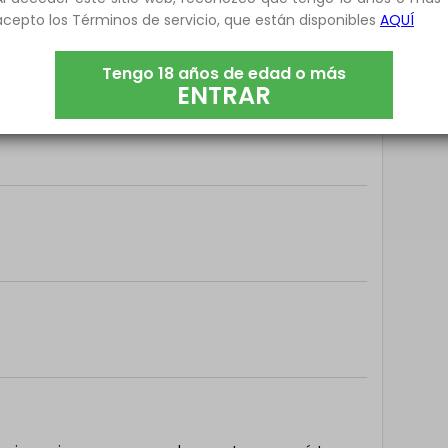
acepto los Términos de servicio, que están disponibles
AQUÍ
 para saber tus gustos. Si quieres saber más
a.
*** *** ***
Tengo 18 años de edad o más
ENTRAR