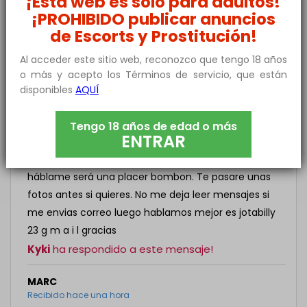
¡Esta web es solo para adultos!
JUAN
¡PROHIBIDO publicar anuncios
Recibido hace una hora
de Escorts y Prostitución!
Ola me gustaría kedar con Tigo y ser follamigos
Al acceder este sitio web, reconozco que tengo 18 años
JOTA
o más y acepto los Términos de servicio, que están
Recibido hace una hora
disponibles
AQUÍ
Buenas noches , soy un chico de 32 años 1.78,
deportista, guapo, simpatico, alegre este finde
Tengo 18 años de edad o más
ENTRAR
semana estaré por Zaragoza, si te gustaría salir o
tomar algo sin compromiso y lo que si surja
háblame será una placer bombon. Te pasare unas
fotos antes si quieres. No me deja leer mensajes si
me envias correo luego hablamos mejor es jotabilly
23 g m a i l gracias
Kyki
ha respondido a este mensaje!
MARC
Recibido hace una hora