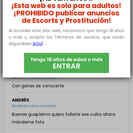
¡Esta web es solo para adultos!
ANDRES
¡PROHIBIDO publicar anuncios
Recibido Ahora
de Escorts y Prostitución!
Negro joven y vergon
Al acceder este sitio web, reconozco que tengo 18 años
JAVIER
o más y acepto los Términos de servicio, que están
Recibido hace una hora
disponibles
AQUÍ
hola que tal? me gustaria primero conocerte y que
hablemos y
Tengo 18 años de edad o más
ENTRAR
RAFA
Recibido hace una hora
Con ganas de conocerte
ANDRÉS
Recibido hace una hora
Buenas guapísima quiero follarte ese culito ahora
mándame foto