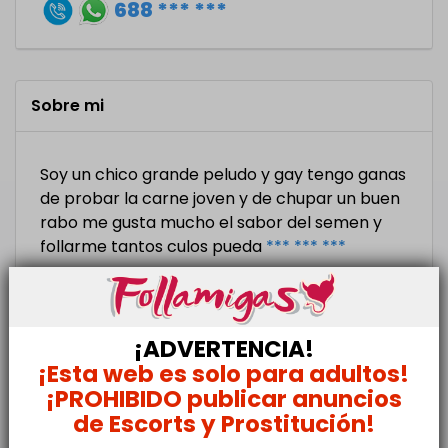
688 *** ***
Sobre mi
Soy un chico grande peludo y gay tengo ganas
de probar la carne joven y de chupar un buen
rabo me gusta mucho el sabor del semen y
follarme tantos culos pueda
*** *** ***
¡ADVERTENCIA!
Silvain35 ha recibido 2 mensajes
¡Esta web es solo para adultos!
¡PROHIBIDO publicar anuncios
DANAEL
de Escorts y Prostitución!
Recibido Ahora