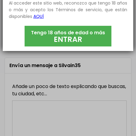
Hola que rico estás cuando te pasa por canarias
Al acceder este sitio web, reconozco que tengo 18 años
Tenerife
o más y acepto los Términos de servicio, que están
disponibles
AQUÍ
FRAN
Recibido Ahora
Tengo 18 años de edad o más
ENTRAR
Hola mi cabron vamos a darle o que
Envía un mensaje a Silvain35
Añade un poco de texto explicando que buscas,
tu ciudad, etc...