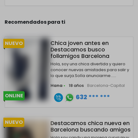
Recomendados para ti
Chica joven antes en
NUEVO
Destacamos busco
follamigos Barcelona
Hola, soy una chica divertida y quiero
conocer nuevas amistades para salir y
lo que surja.Solía anunciarme......
Hana
•
18 años
Barcelona-Capital
ONLINE
632 *** ***
NUEVO
Destacamos chica nueva en
Barcelona buscando amigos
Hola soy candy una morena curva muy