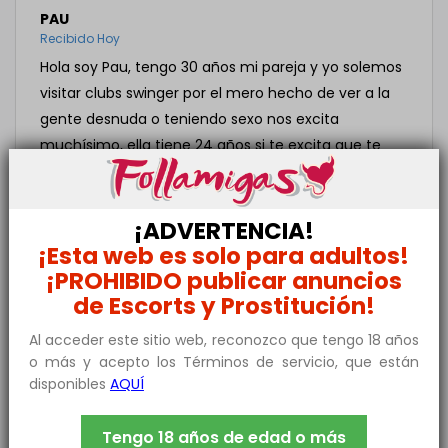
PAU
Recibido Hoy
Hola soy Pau, tengo 30 años mi pareja y yo solemos
visitar clubs swinger por el mero hecho de ver a la
gente desnuda o teniendo sexo nos excita
muchísimo, ella tiene 24 años si te excita que te
vean o que te toquen te puede interesar mucho
pasar por nosotros en esta experiencia
Gertrudis29
ha respondido a este mensaje!
¡ADVERTENCIA!
¡Esta web es solo para adultos!
ADRI
¡PROHIBIDO publicar anuncios
Recibido Hoy
de Escorts y Prostitución!
Hola qué tal, tengo 19 años y me ha llamado
Al acceder este sitio web, reconozco que tengo 18 años
bastante la atención tu anuncio, no te voy a negar
o más y acepto los Términos de servicio, que están
lo excitante que me pongo en las playas nudistas
disponibles
AQUÍ
viendo tremendas tetas como las tuyas, siendo no
nudista. Estoy por la zona a ver si me pasas tu
Tengo 18 años de edad o más