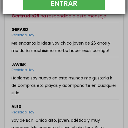
número para hablar y queda. Espero respondas mi
ENTRAR
mensaje
Gertrudis29
ha respondido a este mensaje!
GERARD
Recibido Hoy
Me encanta la idea! Soy chico joven de 26 años y
me daría muchísimo morbo hacer esas contigo!
JAVIER
Recibido Hoy
Hablame soy nuevo en este mundo me gustaría ir
de compras etc playas y acompañarte en cualquier
sitio
ALEX
Recibido Hoy
Soy de Bcn. Chico alto, joven, atlético y muy
morboso. Me encanta el sexo al aire libre. Si te