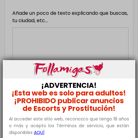
Añade un poco de texto explicando que buscas,
tu ciudad, etc...
¡ADVERTENCIA!
Nombre
*
¡Esta web es solo para adultos!
¡PROHIBIDO publicar anuncios
Email
*
de Escorts y Prostitución!
He leído y acepto los
Términos y condiciones
Al acceder este sitio web, reconozco que tengo 18 años
de Uso
, la
Política de Privacidad
y el
Aviso Legal
.
o más y acepto los Términos de servicio, que están
disponibles
AQUÍ