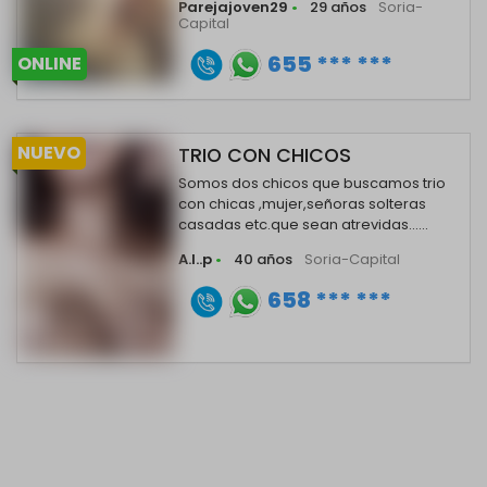
Parejajoven29
•
29 años
Soria-
Capital
655 *** ***
ONLINE
NUEVO
TRIO CON CHICOS
Somos dos chicos que buscamos trio
con chicas ,mujer,señoras solteras
casadas etc.que sean atrevidas......
A.l..p
•
40 años
Soria-Capital
658 *** ***