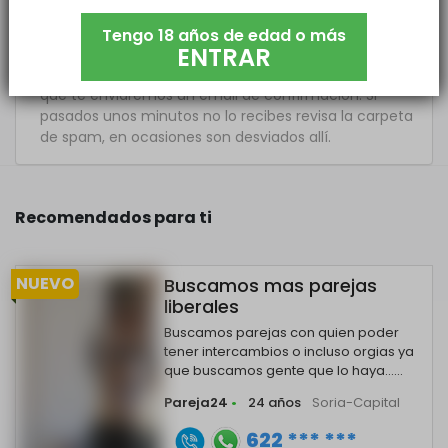
Tengo 18 años de edad o más
ENTRAR
Por favor, complementa todos los campos y
asegúrate de usar una cuenta de email válida, ya
que te enviaremos un email de confirmación. Si
pasados unos minutos no lo recibes revisa la carpeta
de spam, en ocasiones son desviados allí.
Recomendados para ti
NUEVO
Buscamos mas parejas
liberales
Buscamos parejas con quien poder
tener intercambios o incluso orgias ya
que buscamos gente que lo haya......
Pareja24
•
24 años
Soria-Capital
622 *** ***