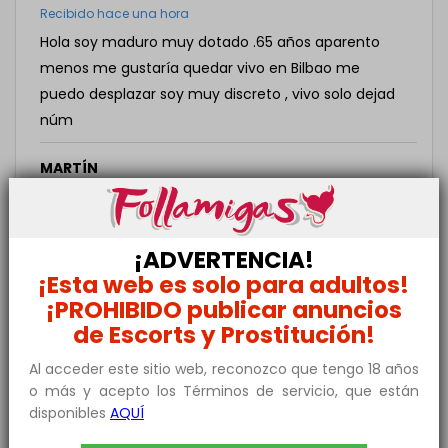
Recibido hace una hora
Hola soy maduro muy dotado .65 años aparento
menos me gustaría quedar vivo en Bilbao me
puedo desplazar soy muy discreto , vivo solo dejad
núm
MARTÍN
Recibido Hoy
Hola pareja. Soy hombre de 58 años muy bien
llevados, atractivo. Me encantaría haceros gozar y
¡ADVERTENCIA!
gozar con vosotros. También para mí la higiene y la
¡Esta web es solo para adultos!
discreción son prioritarias. Lo iríamos hablando sin
¡PROHIBIDO publicar anuncios
prisas. Besos
de Escorts y Prostitución!
Parej26
ha respondido a este mensaje!
Al acceder este sitio web, reconozco que tengo 18 años
o más y acepto los Términos de servicio, que están
JAVIER
disponibles
AQUÍ
Recibido Hoy
Buenas tardes; Chico de 45 discreto y aseado. Me