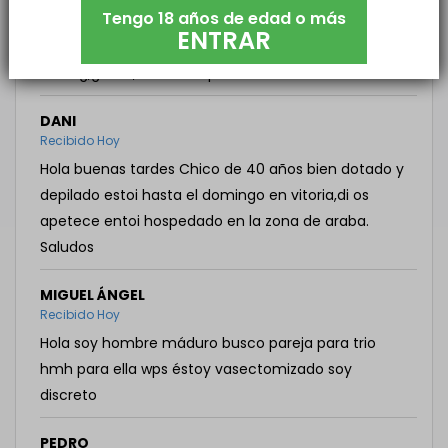
Tengo 18 años de edad o más
desplazo por zona norte. Debido a turnos podríamos
ENTRAR
quedar. Primero hablamos y si hay
feeling,genial,sino cada por su lado. Un saludo
DANI
Recibido Hoy
Hola buenas tardes Chico de 40 años bien dotado y
depilado estoi hasta el domingo en vitoria,di os
apetece entoi hospedado en la zona de araba.
Saludos
MIGUEL ÁNGEL
Recibido Hoy
Hola soy hombre máduro busco pareja para trio
hmh para ella wps éstoy vasectomizado soy
discreto
PEDRO