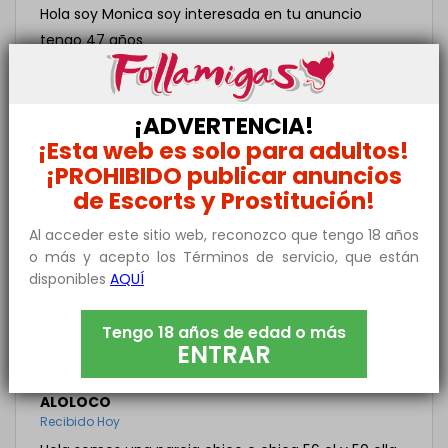
Hola soy Monica soy interesada en tu anuncio
tengo 47 años
PAPI
Recibido Hoy
¡ADVERTENCIA!
Hola somos pareja chico y chica nos gustariaprobar
¡Esta web es solo para adultos!
¡PROHIBIDO publicar anuncios
MIRKO
de Escorts y Prostitución!
Recibido Hoy
Adelante
Al acceder este sitio web, reconozco que tengo 18 años
o más y acepto los Términos de servicio, que están
disponibles
AQUÍ
FRANCISCO
Recibido Hoy
Estoy interesado en tu anuncio iríamos una pareja
Tengo 18 años de edad o más
ENTRAR
chica muy joven yo 50 infórmanos
ALOLOCO
Recibido Hoy