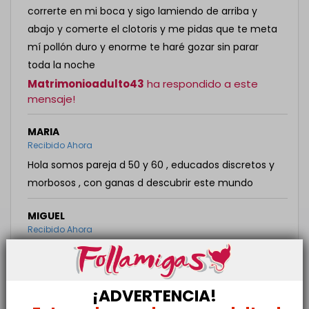
correrte en mi boca y sigo lamiendo de arriba y
abajo y comerte el clotoris y me pidas que te meta
mí pollón duro y enorme te haré gozar sin parar
toda la noche
Matrimonioadulto43
ha respondido a este
mensaje!
MARIA
Recibido Ahora
Hola somos pareja d 50 y 60 , educados discretos y
morbosos , con ganas d descubrir este mundo
MIGUEL
Recibido Ahora
Buenas noches que tal me encantaría conoceros
ANTONIO
¡ADVERTENCIA!
Recibido hace una hora