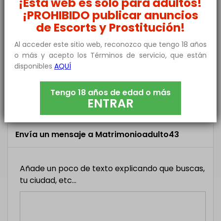
¡Esta web es solo para adultos!
Hola buenas tardes me llamo Antonio soy de Sevilla
¡PROHIBIDO publicar anuncios
tengo 49 años y me gustaría conocer una pareja y
de Escorts y Prostitución!
ver si congeniamos para disfrutar y pasar buenos
ratos mi teléfono es
Al acceder este sitio web, reconozco que tengo 18 años
o más y acepto los Términos de servicio, que están
disponibles
AQUÍ
RACHID
Recibido hace una hora
Hola buenas hablame por whatsapp
*** *** ***
Tengo 18 años de edad o más
ENTRAR
Envía un mensaje a Matrimonioadulto43
Añade un poco de texto explicando que buscas,
tu ciudad, etc...