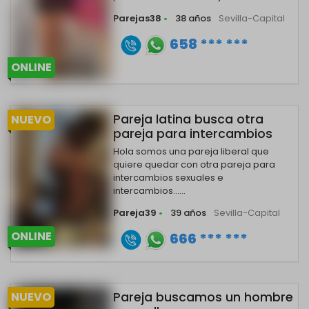
Parejas38
•
38 años
Sevilla-Capital
658 *** ***
ONLINE
Pareja latina busca otra
NUEVO
pareja para intercambios
Hola somos una pareja liberal que
quiere quedar con otra pareja para
intercambios sexuales e
intercambios......
Pareja39
•
39 años
Sevilla-Capital
ONLINE
666 *** ***
Pareja buscamos un hombre
NUEVO