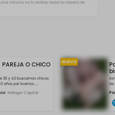
nos minutos no lo recibes revisa la carpeta de
NUEVO
X PAREJA O CHICO
Pa
bi
e 35 y 42 buscamos chicos
So
0 años par buenos......
las
ños
Málaga-Capital
Pa
*