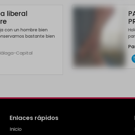
 liberal
P
re
P
eja con un hombre bien
Hol
conservamos bastante bien
par
Pa
álaga-Capital
*
Enlaces rápidos
Inicio