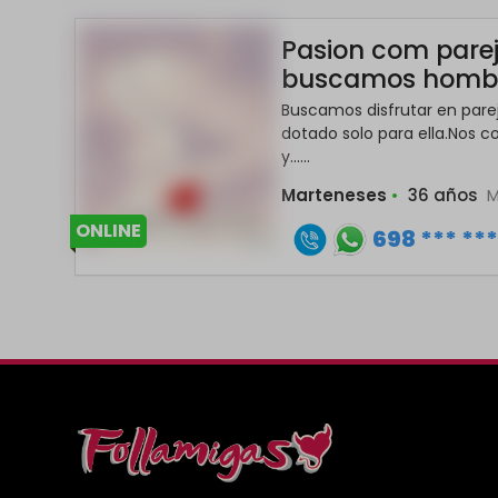
Pasion com pareja
buscamos homb
Buscamos disfrutar en par
dotado solo para ella.Nos 
y......
Marteneses
•
36 años
M
ONLINE
698 *** **