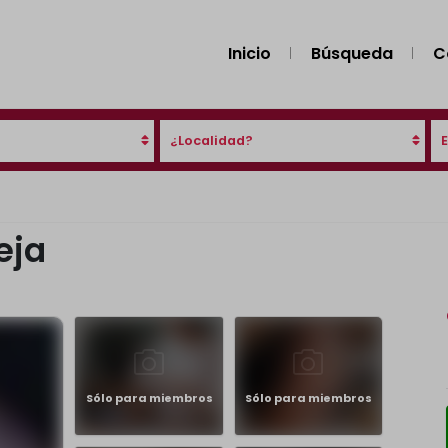
Inicio
Búsqueda
C
¿Localidad?
eja
Sólo para miembros
Sólo para miembros