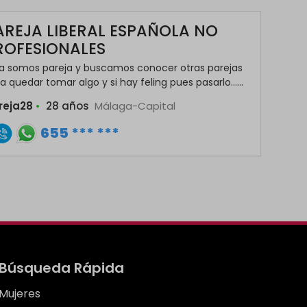
AREJA LIBERAL ESPAÑOLA NO
ROFESIONALES
a somos pareja y buscamos conocer otras parejas
a quedar tomar algo y si hay feling pues pasarlo......
reja28
•
28 años
Málaga-Capital
655 *** ***
Búsqueda Rápida
Mujeres