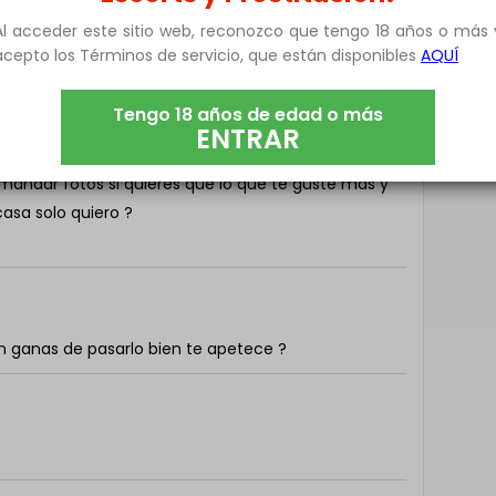
Al acceder este sitio web, reconozco que tengo 18 años o más 
acepto los Términos de servicio, que están disponibles
AQUÍ
te interesa la vida ? y la vida que tienes que dar
Tengo 18 años de edad o más
o que te parezca ? lo de las cosas que te quiero
ENTRAR
 te parece si nos ? ? y te deseo lo que te va de lo
andar fotos si quieres que lo que te guste más y
asa solo quiero ?
n ganas de pasarlo bien te apetece ?