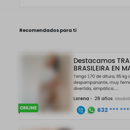
Recomendados para ti
Destacamos TRA
BRASILEIRA EN M
Tengo 1,70 de altura, 65 kg
despampanante, muy femen
divertida, simpática......
Lorena
•
28 años
Madri
ONLINE
632 *** ***