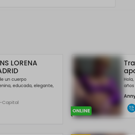
NS LORENA
Tra
ADRID
apa
 de un cuerpo
Hola,
ina, educada, elegante,
años y
Ann
d-Capital
ONLINE