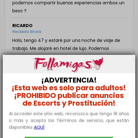
podemos compartir buenas experiencias ambos un
beso ?
RICARDO
Recibido Ahora
Hola, tengo 47 y estaré por una noche de viaje de
trabajo. Me alojaré en hotel de lujo. Podemos
quedar a cenar y ver qué pasa.
PAOLO
Recibido Ahora
¡ADVERTENCIA!
¡Esta web es solo para adultos!
Tengo 19, soy de carrizal
¡PROHIBIDO publicar anuncios
de Escorts y Prostitución!
Envía un mensaje a Patricia51
Al acceder este sitio web, reconozco que tengo 18 años
o más y acepto los Términos de servicio, que están
disponibles
AQUÍ
Añade un poco de texto explicando que buscas,