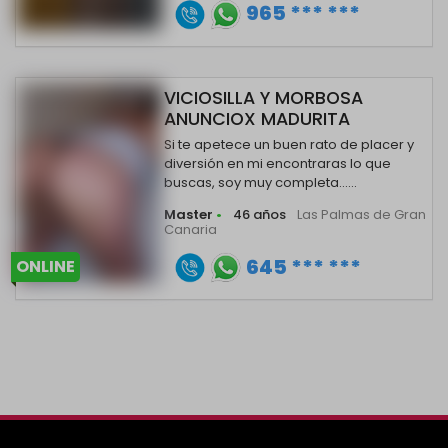
965 *** ***
VICIOSILLA Y MORBOSA
ANUNCIOX MADURITA
Si te apetece un buen rato de placer y
diversión en mi encontraras lo que
buscas, soy muy completa......
Master
•
46 años
Las Palmas de Gran
Canaria
645 *** ***
ONLINE