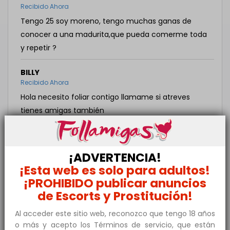
Recibido Ahora
Tengo 25 soy moreno, tengo muchas ganas de
conocer a una madurita,que pueda comerme toda
y repetir ?
BILLY
Recibido Ahora
Hola necesito foliar contigo llamame si atreves
tienes amigas también
ABDUL
Recibido hace una hora
¡ADVERTENCIA!
Hola guapa soy un chico negro te gustaría
¡Esta web es solo para adultos!
conocerme escríbeme
¡PROHIBIDO publicar anuncios
de Escorts y Prostitución!
Al acceder este sitio web, reconozco que tengo 18 años
Envía un mensaje a Michelle49
o más y acepto los Términos de servicio, que están