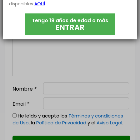
disponibles
AQUÍ
Añade un poco de texto explicando que buscas,
Tengo 18 años de edad o más
tu ciudad, etc...
ENTRAR
Nombre
*
Email
*
He leído y acepto los
Términos y condiciones
de Uso
, la
Política de Privacidad
y el
Aviso Legal
.