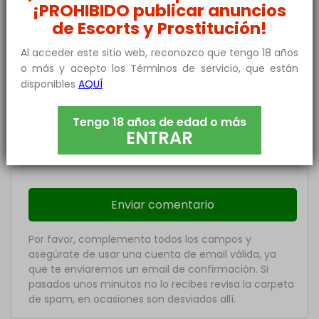
¡PROHIBIDO publicar anuncios
de Escorts y Prostitución!
Al acceder este sitio web, reconozco que tengo 18 años
o más y acepto los Términos de servicio, que están
Nombre
*
disponibles
AQUÍ
Email
*
Tengo 18 años de edad o más
ENTRAR
He leído y acepto los
Términos y condiciones
de Uso
, la
Política de Privacidad
y el
Aviso Legal
.
Por favor, complementa todos los campos y
asegúrate de usar una cuenta de email válida, ya
que te enviaremos un email de confirmación. Si
pasados unos minutos no lo recibes revisa la carpeta
de spam, en ocasiones son desviados allí.