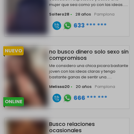
mujer que sea como yo con las ideas......
Soltero28
•
28 años
Pamplona
633 *** ***
NUEVO
no busco dinero solo sexo sin
compromisos
Me considero una chica picara bastante
joven con las ideas claras y tengo
bastante ganas de sentir una......
Melissa20
•
20 años
Pamplona
666 *** ***
ONLINE
Busco relaciones
ocasionales