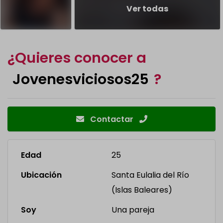
Ver todas
¿Quieres conocer a
Jovenesviciosos25
?
Contactar
Edad
25
Ubicación
Santa Eulalia del Río
(Islas Baleares)
Soy
Una pareja