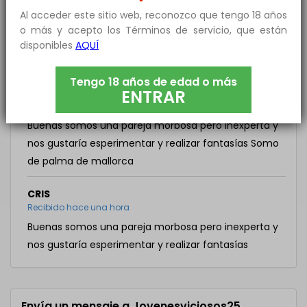
Hola a todos
Al acceder este sitio web, reconozco que tengo 18 años
o más y acepto los Términos de servicio, que están
ILYASS
disponibles
AQUÍ
Recibido hace una hora
Tengo 18 años de edad o más
ENTRAR
CRIS
Recibido hace una hora
Buenas somos una pareja morbosa pero inexperta y
nos gustaría esperimentar y realizar fantasías Somo
de palma de mallorca
CRIS
Recibido hace una hora
Buenas somos una pareja morbosa pero inexperta y
nos gustaría esperimentar y realizar fantasías
Envía un mensaje a Jovenesviciosos25