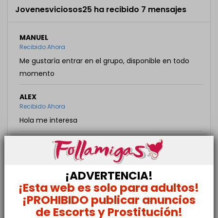
Jovenesviciosos25 ha recibido 7 mensajes
MANUEL
Recibido Ahora
Me gustaría entrar en el grupo, disponible en todo
momento
ALEX
Recibido Ahora
Hola me interesa
MICHAEL
Recibido Ahora
Hola me gustaría entrar al grupo somos una pareja
¡ADVERTENCIA!
de 27 años
¡Esta web es solo para adultos!
¡PROHIBIDO publicar anuncios
ALEXI
de Escorts y Prostitución!
Recibido Ahora