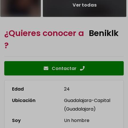
Ver todas
¿Quieres conocer a
Beniklk
?
Contactar
Edad
24
Ubicación
Guadalajara-Capital
(Guadalajara)
Soy
Un hombre