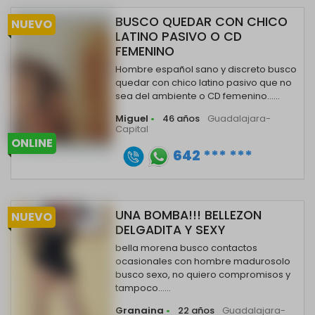
BUSCO QUEDAR CON CHICO
NUEVO
LATINO PASIVO O CD
FEMENINO
Hombre español sano y discreto busco
quedar con chico latino pasivo que no
sea del ambiente o CD femenino......
Miguel
•
46 años
Guadalajara-
Capital
ONLINE
642 *** ***
UNA BOMBA!!! BELLEZON
NUEVO
DELGADITA Y SEXY
bella morena busco contactos
ocasionales con hombre madurosolo
busco sexo, no quiero compromisos y
tampoco......
Granaina
•
22 años
Guadalajara-