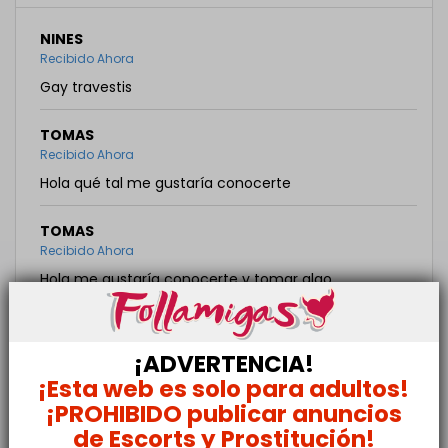
NINES
Recibido Ahora
Gay travestis
TOMAS
Recibido Ahora
Hola qué tal me gustaría conocerte
TOMAS
Recibido Ahora
Hola me gustaría conocerte y tomar algo
MOHAMED
Recibido Ahora
¡ADVERTENCIA!
Hola guapo
¡Esta web es solo para adultos!
¡PROHIBIDO publicar anuncios
APOLO
de Escorts y Prostitución!
Recibido hace una hora