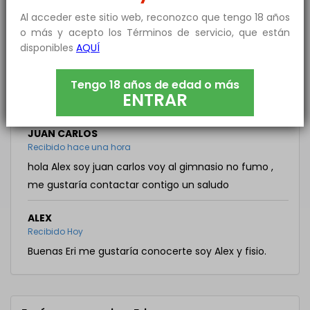
Busco hombre
Al acceder este sitio web, reconozco que tengo 18 años
o más y acepto los Términos de servicio, que están
disponibles
AQUÍ
ÁNGEL
Recibido hace una hora
Hola Eric me interesa tu mensaje yo soy muy
Tengo 18 años de edad o más
ENTRAR
curioso y cariñoso
JUAN CARLOS
Recibido hace una hora
hola Alex soy juan carlos voy al gimnasio no fumo ,
me gustaría contactar contigo un saludo
ALEX
Recibido Hoy
Buenas Eri me gustaría conocerte soy Alex y fisio.