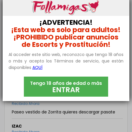
Ivan30 ha recibido 4 mensajes
¡ADVERTENCIA!
¡Esta web es solo para adultos!
YOUSSEF
¡PROHIBIDO publicar anuncios
Recibido Ahora
de Escorts y Prostitución!
Jóven de 34 con rabo gordo
Al acceder este sitio web, reconozco que tengo 18 años
o más y acepto los Términos de servicio, que están
NICO
disponibles
AQUÍ
Recibido Ahora
Hola. Parece que soy lo que buscas y además
Tengo 18 años de edad o más
estamos cerca
ENTRAR
RUBÉN
Recibido Ahora
Paseo vestido de Zorrita quieres descargar pasate
IZAC
Recibido Ahora