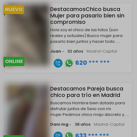
DestacamosChico busca
NUEVO
Mujer para pasarlo bien sin
compromiso
Hola soy el chico de las fotos (son
reales y actuales).Busco mujer para
pasarlo bien juntos y hacer todo......
Juan
•
32 años
Madrid-Capital
ONLINE
620 *** ***
Destacamos Pareja busca
chico para trío en Madrid
Buscamos Hombre bien dotado para
disfrutar juntos de Sexo con mi
mujer.Pedimos chico majo discreto y......
Dani mg
•
38 años
Madrid-Capital
633 *** ***