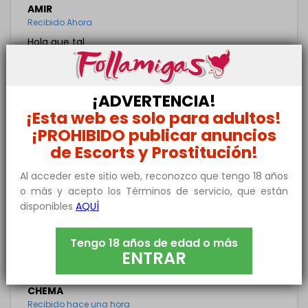
AMIR
Recibido Ahora
Hola que tal
FRANCISCO
Recibido Ahora
¡ADVERTENCIA!
Hola guapasi quieres alguien con los pies en la
¡Esta web es solo para adultos!
tierrahas dado en el clavo
¡PROHIBIDO publicar anuncios
de Escorts y Prostitución!
TEVEM
Recibido Ahora
Al acceder este sitio web, reconozco que tengo 18 años
o más y acepto los Términos de servicio, que están
Hola soy alto educado limpio no feo
disponibles
AQUÍ
RICARDO ANDRES
Recibido Ahora
Tengo 18 años de edad o más
ENTRAR
Me gustaría darte osea conocerte
CHEMA
Recibido hace una hora