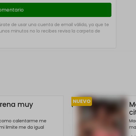
ate de usar una cuenta de email válida, ya que te
nos minutos no lo recibes revisa la carpeta de
NUEVO
rena muy
M
ci
 como calentarme me
Mad
 mi limite me da igual
mad