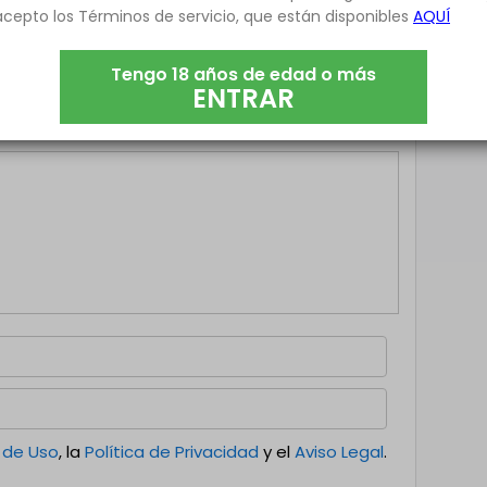
acepto los Términos de servicio, que están disponibles
AQUÍ
Tengo 18 años de edad o más
ENTRAR
 tu ciudad, etc...
 de Uso
, la
Política de Privacidad
y el
Aviso Legal
.