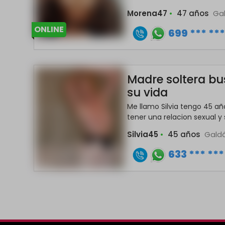
Morena47
•
47 años
Ga
ONLINE
699 *** **
Madre soltera b
su vida
Me llamo Silvia tengo 45 añ
tener una relacion sexual y s
Silvia45
•
45 años
Gald
633 *** ***