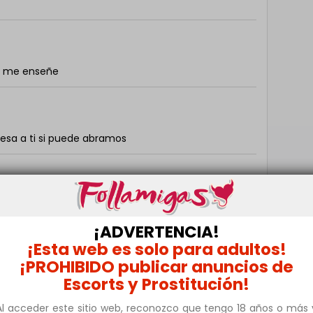
e me enseñe
esa a ti si puede abramos
izcaya para ser amantes y amigos wps
¡ADVERTENCIA!
¡Esta web es solo para adultos!
¡PROHIBIDO publicar anuncios de
er a una persona mayor y disfrutar mutuamente
Escorts y Prostitución!
Al acceder este sitio web, reconozco que tengo 18 años o más 