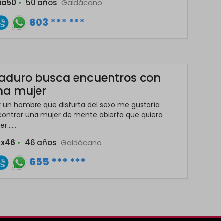
dia50
•
50 años
Galdácano
603 *** ***
aduro busca encuentros con
na mujer
 un hombre que disfurta del sexo me gustaría
ontrar una mujer de mente abierta que quiera
r......
ex46
•
46 años
Galdácano
655 *** ***