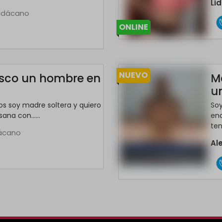
Li
ldácano
ONLINE
*
NUEVO
usco un hombre en
M
u
os soy madre soltera y quiero
Soy
ana con......
enc
tene
ácano
Al