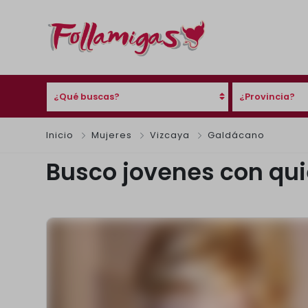
¿Qué buscas?
¿Provincia?
Inicio
Mujeres
Vizcaya
Galdácano
Busco jovenes con qui