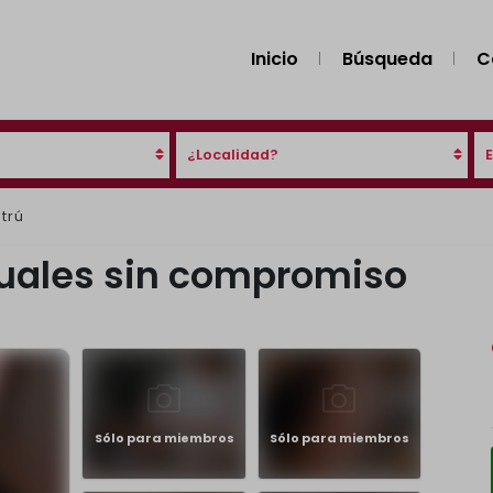
Inicio
Búsqueda
C
¿Localidad?
ltrú
uales sin compromiso
Sólo para miembros
Sólo para miembros