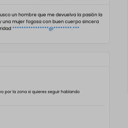
 busco un hombre que me devuelva la pasión la
oy una mujer fogosa con buen cuerpo sincera
eridad
****************@********.***
o por la zona si quieres seguir hablando