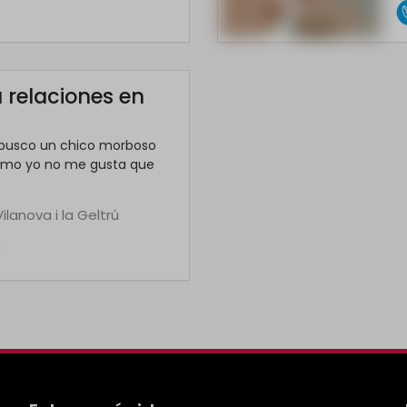
 relaciones en
 busco un chico morboso
como yo no me gusta que
Vilanova i la Geltrú
*