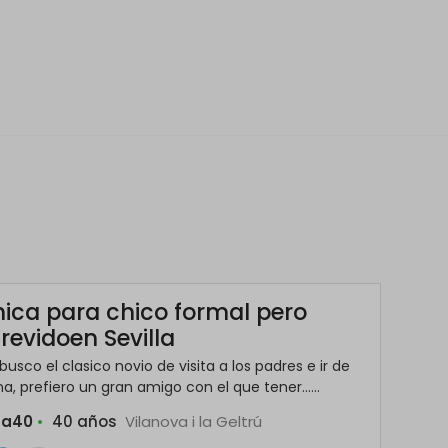
hica para chico formal pero
revidoen Sevilla
busco el clasico novio de visita a los padres e ir de
a, prefiero un gran amigo con el que tener......
ina40
•
40 años
Vilanova i la Geltrú