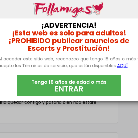
¡ADVERTENCIA!
alir de ella y darle un poco de chispa a la vida,si
¡Esta web es solo para adultos!
¡PROHIBIDO publicar anuncios de
Escorts y Prostitución!
Al acceder este sitio web, reconozco que tengo 18 años o más 
 Telegram Mrnicet a ver si coincidimos en algo y si
acepto los Términos de servicio, que están disponibles
AQUÍ
Tengo 18 años de edad o más
ENTRAR
a quedar contigo y pasarla bien rico estaré