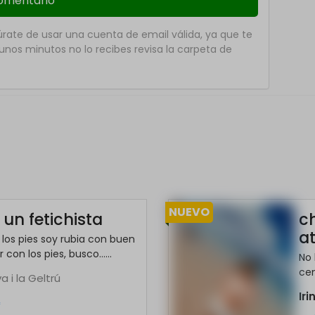
ate de usar una cuenta de email válida, ya que te
nos minutos no lo recibes revisa la carpeta de
NUEVO
un fetichista
c
at
 los pies soy rubia con buen
n los pies, busco......
No 
cen
a i la Geltrú
Ir
*