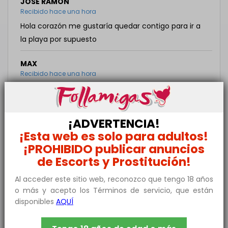
JOSÉ RAMÓN
Recibido hace una hora
Hola corazón me gustaría quedar contigo para ir a
la playa por supuesto
MAX
Recibido hace una hora
Hola cielo como estás vivo en Algeciras
POL
¡ADVERTENCIA!
Recibido hace una hora
¡Esta web es solo para adultos!
Hola, Busco amistades en Tarifa. Playa, surf, salir de
¡PROHIBIDO publicar anuncios
noche Soy muy divertido! (no tan guapo jeje) estoy
de Escorts y Prostitución!
hasta el 8 de agosto. TARIFA
Al acceder este sitio web, reconozco que tengo 18 años
ISMAEL
o más y acepto los Términos de servicio, que están
Recibido Hoy
disponibles
AQUÍ
Háblame nena por correo