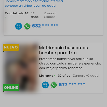
Somos matrimonio formado.Interesa
conocer un chico joven de edad
Triodotado42
42
Zamora-
•
años
Ciudad
632 *** ***
NUEVO
Matrimonio buscamos
hombre para trío
Preferimos hombre versatil que se
atreva con todo si no tiene experiencia,
casi mejor pasivo Tenemos......
Marusxs
•
32 años
Zamora-Ciudad
677 *** ***
ONLINE