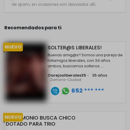
de spam, en ocasiones son desviados allí.
Recomendados para ti
NUEVO
SOLTER@S LIBERALES!
Buenas amig@s!! Somos una pareja de
follamigos liberales, con 34 años
ambos, buscamos solteros......
Oarejasliberales35
•
35 años
Zamora-Ciudad
652 *** ***
NUEVO
MATRIMONIO BUSCA CHICO
DOTADO PARA TRIO