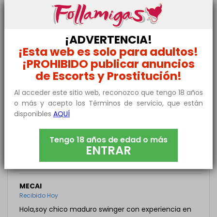
ANONIMO
Recibido Hoy
¡ADVERTENCIA!
Hola, soy chico de 30 años, de Zamora Capital.
¡Esta web es solo para adultos!
Hablamos más por privado.
¡PROHIBIDO publicar anuncios
de Escorts y Prostitución!
JOSE
Recibido Hoy
Al acceder este sitio web, reconozco que tengo 18 años
o más y acepto los Términos de servicio, que están
Disfrutar solo eso
disponibles
AQUÍ
DAVID
Recibido Hoy
Tengo 18 años de edad o más
ENTRAR
Hola, soy hombre de 45 años bisexual, más activo,
sin cerrarme a nada, muy morboso
MECAI
Recibido Hoy
Hola,soy chico maduro swinger con experiencia en