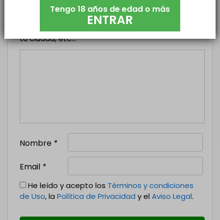
Tengo 18 años de edad o más
ENTRAR
Añade un poco de texto explicando que buscas,
tu ciudad, etc...
Nombre
*
Email
*
He leído y acepto los
Términos y condiciones
de Uso
, la
Política de Privacidad
y el
Aviso Legal
.