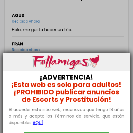
AGUS
Recibido Ahora
Hola, me gusta hacer un trío.
FRAN
Recibido Ahora
Hola soy Fran tengo 22 años y me gustaría
participar en un trio soy respetuoso y muy discreto
¡ADVERTENCIA!
MOR KEBE
¡Esta web es solo para adultos!
Recibido Ahora
¡PROHIBIDO publicar anuncios
Hola soy mor kebe tengo 24años soy educado y
de Escorts y Prostitución!
respetuoso discreto soy de África con buen rabo
Al acceder este sitio web, reconozco que tengo 18 años
o más y acepto los Términos de servicio, que están
disponibles
AQUÍ
Envía un mensaje a Trioss20