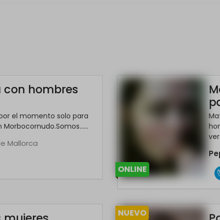
a con hombres
M
pa
, por el momento solo para
Ma
 Morbocornudo.Somos......
hom
vers
e Mallorca
Pe
ONLINE
NUEVO
s mujeres
P