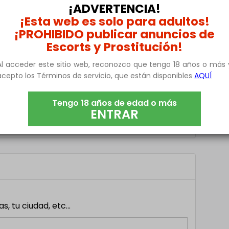
¡ADVERTENCIA!
ida al máximo. Siempre busco nuevas experiencias
¡Esta web es solo para adultos!
o y divertido, me encanta conectar con personas y
¡PROHIBIDO publicar anuncios de
 y estás listo para embarcarte en emocionantes
Escorts y Prostitución!
Al acceder este sitio web, reconozco que tengo 18 años o más 
e!
acepto los Términos de servicio, que están disponibles
AQUÍ
Tengo 18 años de edad o más
ENTRAR
a parejas y experimentar
 tu ciudad, etc...