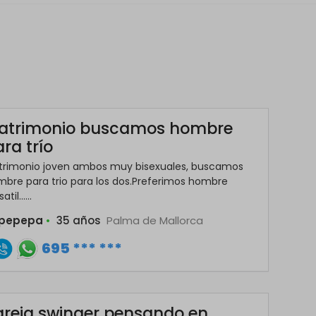
atrimonio buscamos hombre
ra trío
trimonio joven ambos muy bisexuales, buscamos
bre para trio para los dos.Preferimos hombre
atil......
pepepa
•
35 años
Palma de Mallorca
695 *** ***
areja swinger pensando en