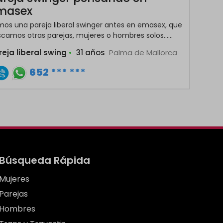
masex
os una pareja liberal swinger antes en emasex, que
camos otras parejas, mujeres o hombres solos......
reja liberal swing
•
31 años
Palma de Mallorca
652 *** ***
Búsqueda Rápida
Mujeres
Parejas
Hombres