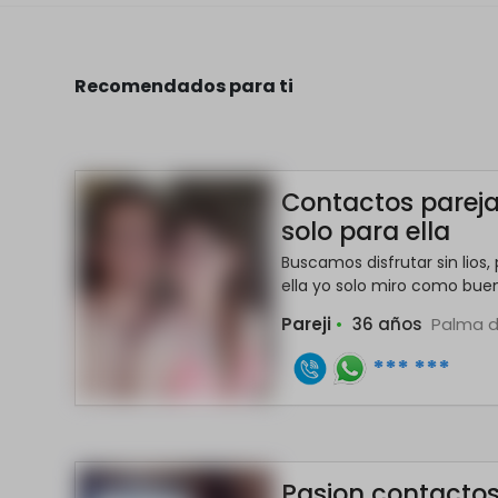
Recomendados para ti
Contactos parej
solo para ella
Buscamos disfrutar sin lios
ella yo solo miro como buen
Pareji
•
36 años
Palma d
*** ***
Pasion contacto