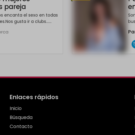
 pareja
e
os encanta el sexo en todas
Som
.Nos gusta ir a clubs......
bus
lorca
Pa
Enlaces rápidos
Inicio
Búsqueda
Contacto