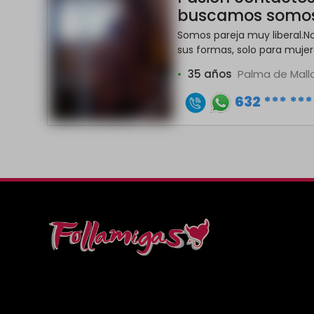
buscamos somos
Somos pareja muy liberal.N
sus formas, solo para mujeres
•
35 años
Palma de Mal
632 *** ***