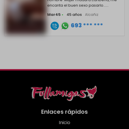
encanta el buen sexo pasarlo......
Mar45
•
45 años
Alcañiz
693 *** ***
Enlaces rápidos
Inicio