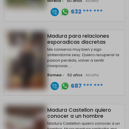
Mirella
•
50 años
Alcañiz
632 *** ***
Madura para relaciones
esporadicas discretas
Me conservo muy bien y sigo
sintiendome sexy. Quiero recuperar la
pasion perdida, volver a sentir
mariposas......
Romea
•
52 años
Alcañiz
687 *** ***
Madura Castellon quiero
conocer a un hombre
Madura Castellon quiero conocer a un
hombre Mujer madura.caribeña, me