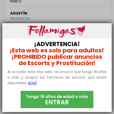
Hola 0
AGUSTÍN
Recibido Hoy
Hola guapa megustaria conocerte y pasar una
cena romántica y una noche feliz con Tigo mi tlf es
soy de Andorra de Teruel espero con testacion
¡ADVERTENCIA!
¡Esta web es solo para adultos!
IRAEL
¡PROHIBIDO publicar anuncios
Recibido Hoy
de Escorts y Prostitución!
Hola reina soy un chabal de tu zona y la verdad que
me das un morbazo increíble soy bastante joven y
Al acceder este sitio web, reconozco que tengo 18 años
o más y acepto los Términos de servicio, que están
CARLOS
disponibles
AQUÍ
Recibido Hoy
Hola yo soy Carlos y me gustaría quedar y pasar un
Tengo 18 años de edad o más
ENTRAR
buen rato si deseas lo mismo manda correo y nos
mandamos teléfono.un saludo